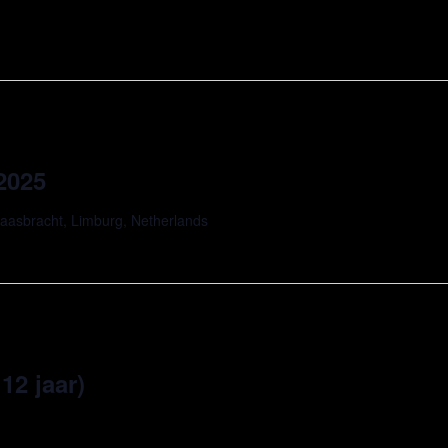
 2025
aasbracht, Limburg, Netherlands
12 jaar)