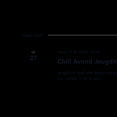
maart 2026
maart 27 @ 19:00
-
23:00
VR
27
Chill Avond Jeugdho
Jeugdhonk heeft elke laatste vrijda
uur. Leeftijd 11 tot 16 jaar.