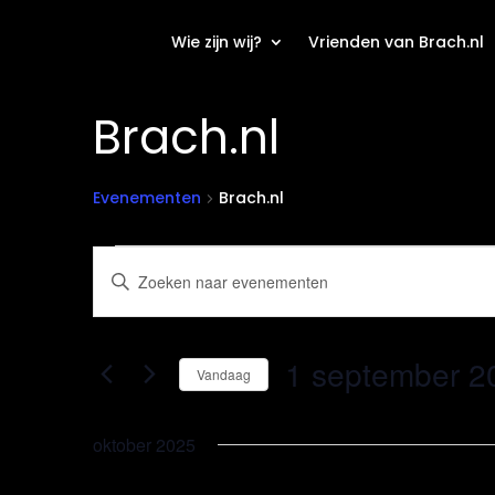
Wie zijn wij?
Vrienden van Brach.nl
Brach.nl
Evenementen
Brach.nl
Evenementen
Evenementen
Vul
Zoeken
een
en
keyword
weergeven
in.
1 september 2
navigatie
Zoek
Vandaag
voor
Selecteer
Evenementen
een
oktober 2025
met
datum.
keyword.