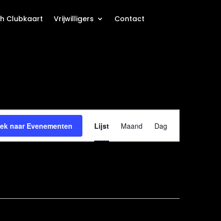
h Clubkaart
Vrijwilligers
Contact
Evenement
weergaven
ek naar Evenementen
Lijst
Maand
Dag
navigatie