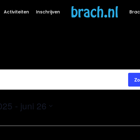
Activiteiten
Inschrijven
Brac
Zo
025
 - 
juni 26