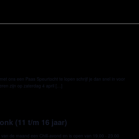
et ons een Paas Speurtocht te lopen schrijf je dan snel in voor
eren zijn op zaterdag 4 april […]
nk (11 t/m 16 jaar)
g van de maand een Chill-avond en is open van 19.00 - 23.00