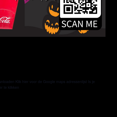
ownloaden Klik hier voor de Google maps adressenlijst Is je
er te klikken