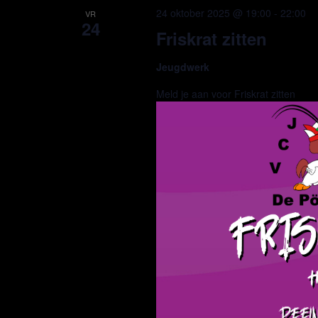
24 oktober 2025 @ 19:00
-
22:00
VR
24
Friskrat zitten
Jeugdwerk
Meld je aan voor Friskrat zitten