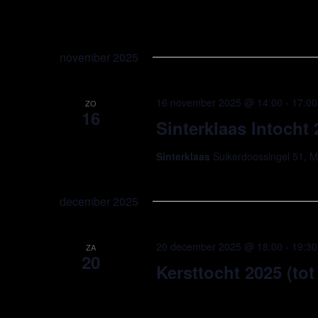
november 2025
16 november 2025 @ 14:00
-
17:00
ZO
16
Sinterklaas Intocht
Sinterklaas
Suikerdoossingel 51, M
december 2025
20 december 2025 @ 18:00
-
19:30
ZA
20
Kersttocht 2025 (tot 