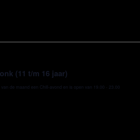
nk (11 t/m 16 jaar)
g van de maand een Chill-avond en is open van 19.00 - 23.00