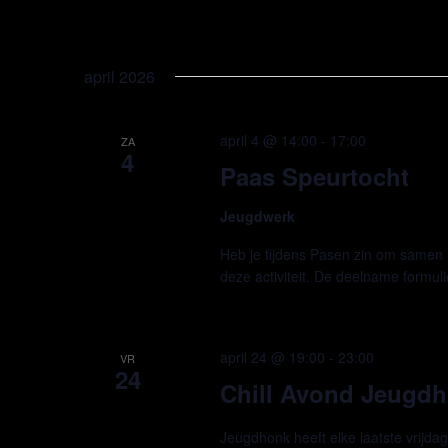
april 2026
april 4 @ 14:00
-
17:00
ZA
4
Paas Speurtocht
Jeugdwerk
Heb je tijdens Pasen zin om samen m
deze activiteit. De deelname formuli
april 24 @ 19:00
-
23:00
VR
24
Chill Avond Jeugdho
Jeugdhonk heeft elke laatste vrijda