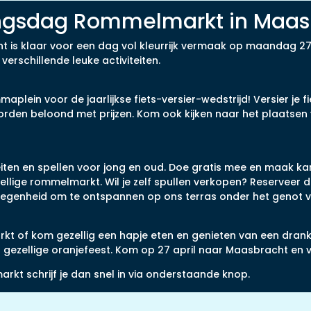
ngsdag Rommelmarkt in Maas
s klaar voor een dag vol kleurrijk vermaak op maandag 27 a
rschillende leuke activiteiten.
plein voor de jaarlijkse fiets-versier-wedstrijd! Versier je f
orden beloond met prijzen. Kom ook kijken naar het plaatse
iten en spellen voor jong en oud. Doe gratis mee en maak kan
llige rommelmarkt. Wil je zelf spullen verkopen? Reserveer dan
 gelegenheid om te ontspannen op ons terras onder het genot 
t of kom gezellig een hapje eten en genieten van een drank
s gezellige oranjefeest. Kom op 27 april naar Maasbracht en 
rkt schrijf je dan snel in via onderstaande knop.