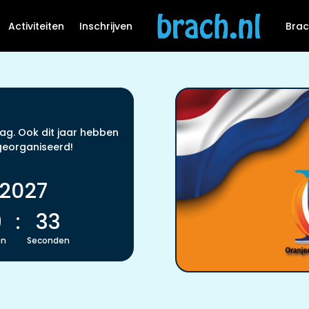
Activiteiten
Inschrijven
Brac
ag. Ook dit jaar hebben
georganiseerd!
 2027
9
:
33
en
Seconden