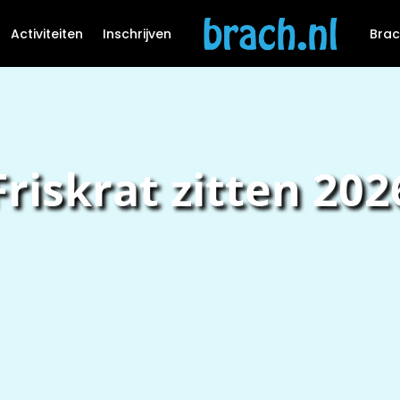
Activiteiten
Inschrijven
Brac
Friskrat zitten 202