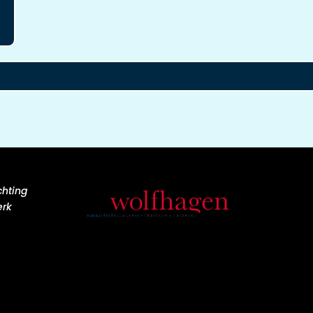
chting
erk